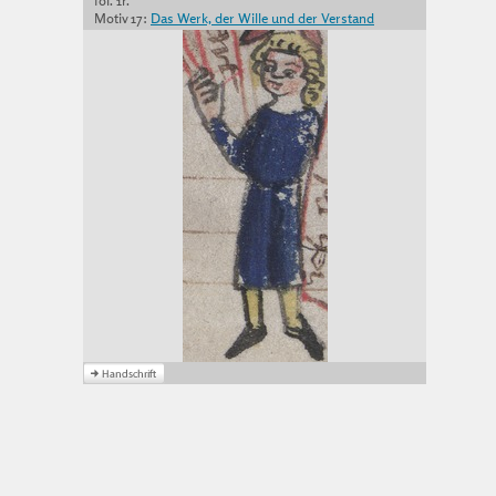
fol. 1r.
Motiv 17:
Das Werk, der Wille und der Verstand