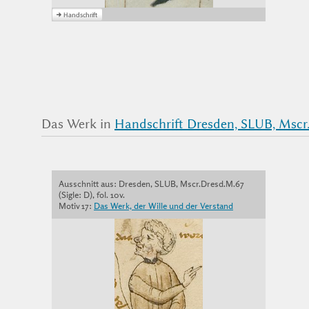
Das Werk in
Handschrift Dresden, SLUB, Mscr.
Ausschnitt aus: Dresden, SLUB, Mscr.Dresd.M.67
(Sigle: D), fol. 10v.
Motiv 17:
Das Werk, der Wille und der Verstand