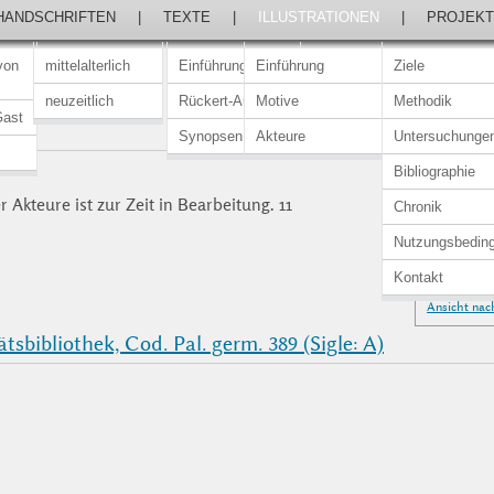
HANDSCHRIFTEN
|
TEXTE
|
ILLUSTRATIONEN
|
PROJEKT
von
mittelalterlich
Einführung
Einführung
Ziele
neuzeitlich
Rückert-Ausgabe
Motive
Methodik
Gast
Synopsen
Akteure
Untersuchunge
Bibliographie
 Akteure ist zur Zeit in Bearbeitung. 11
Chronik
Nutzungsbedin
Kontakt
Ansicht nac
tsbibliothek, Cod. Pal. germ. 389 (Sigle: A)