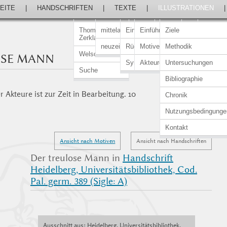
EITE
|
HANDSCHRIFTEN
|
TEXTE
|
ILLUSTRATIONEN
Thomasin von
mittelalterlich
Einführung
Einführung
Ziele
Zerklaere
neuzeitlich
Rückert-Ausgabe
Motive
Methodik
Welscher Gast
OSE MANN
Synopsen
Akteure
Untersuchungen
Suche
Bibliographie
 Akteure ist zur Zeit in Bearbeitung. 10
Chronik
Nutzungsbedingunge
Kontakt
Ansicht nach Motiven
Ansicht nach Handschriften
Der treulose Mann in
Handschrift
Heidelberg, Universitätsbibliothek, Cod.
Pal. germ. 389 (Sigle: A)
Ausschnitt aus: Heidelberg, Universitätsbibliothek,