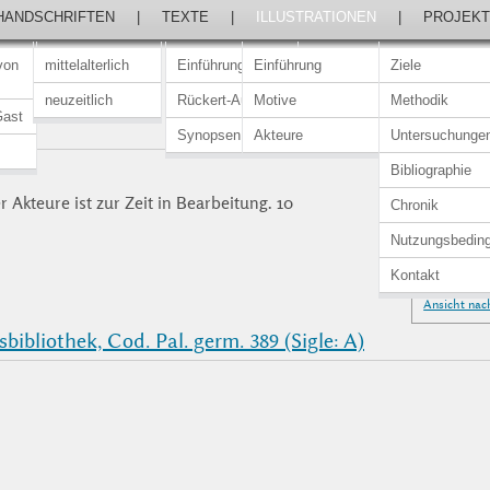
HANDSCHRIFTEN
|
TEXTE
|
ILLUSTRATIONEN
|
PROJEKT
von
mittelalterlich
Einführung
Einführung
Ziele
neuzeitlich
Rückert-Ausgabe
Motive
Methodik
Gast
Synopsen
Akteure
Untersuchunge
Bibliographie
 Akteure ist zur Zeit in Bearbeitung. 10
Chronik
Nutzungsbedin
Kontakt
Ansicht nac
bibliothek, Cod. Pal. germ. 389 (Sigle: A)