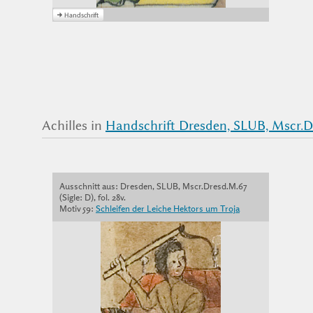
Achilles in
Handschrift Dresden, SLUB, Mscr.Dr
Ausschnitt aus: Dresden, SLUB, Mscr.Dresd.M.67
(Sigle: D), fol. 28v.
Motiv 59:
Schleifen der Leiche Hektors um Troja