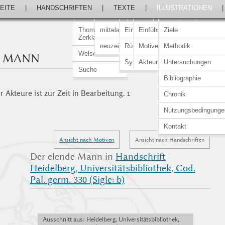
EITE
|
HANDSCHRIFTEN
|
TEXTE
|
ILLUSTRATIONEN
Thomasin von
mittelalterlich
Einführung
Einführung
Ziele
Zerklaere
neuzeitlich
Rückert-Ausgabe
Motive
Methodik
Welscher Gast
E MANN
Synopsen
Akteure
Untersuchungen
Suche
Bibliographie
 Akteure ist zur Zeit in Bearbeitung. 1
Chronik
Nutzungsbedingunge
Kontakt
Ansicht nach Motiven
Ansicht nach Handschriften
Der elende Mann in
Handschrift
Heidelberg, Universitätsbibliothek, Cod.
Pal. germ. 330 (Sigle: b)
Ausschnitt aus: Heidelberg, Universitätsbibliothek,