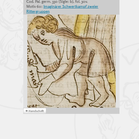
Cod. Pal. germ. 330 (Sigle: b), fol. 30v.
Motiv 60:
Imaginärer Schwertkampf zweier
Rittergruppen