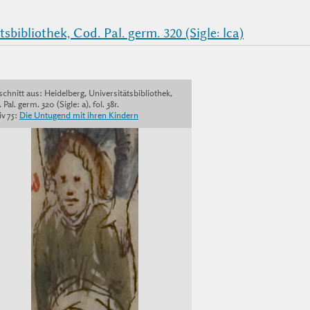
bibliothek, Cod. Pal. germ. 320 (Sigle: lca)
chnitt aus: Heidelberg, Universitätsbibliothek,
 Pal. germ. 320 (Sigle: a), fol. 38r.
v 75:
Die Untugend mit ihren Kindern