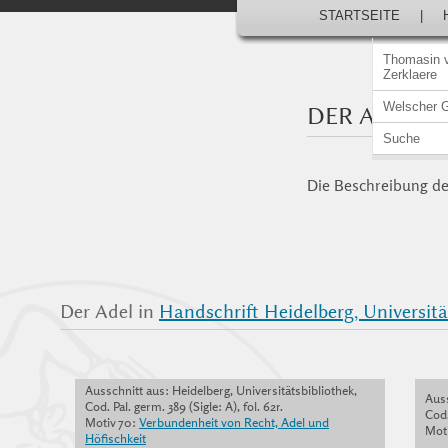
STARTSEITE
|
Thomasin 
Zerklaere
Welscher 
DER ADEL
Suche
Die Beschreibung der
Der Adel in
Handschrift Heidelberg, Universität
Ausschnitt aus: Heidelberg, Universitätsbibliothek,
Auss
Cod. Pal. germ. 389 (Sigle: A), fol. 62r.
Cod.
Motiv 70:
Verbundenheit von Recht, Adel und
Moti
Höfischkeit