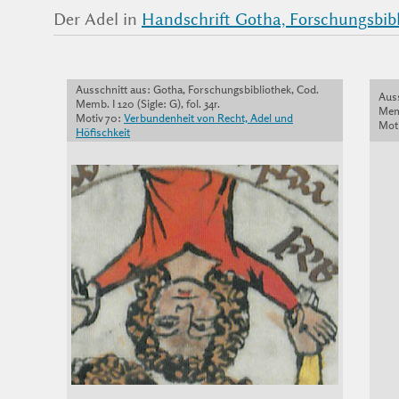
Der Adel in
Handschrift Gotha, Forschungsbibli
Ausschnitt aus: Gotha, Forschungsbibliothek, Cod.
Auss
Memb. I 120 (Sigle: G), fol. 34r.
Memb
Motiv 70:
Verbundenheit von Recht, Adel und
Moti
Höfischkeit