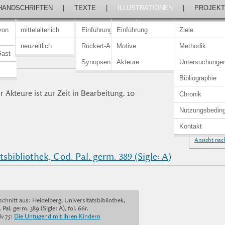
HANDSCHRIFTEN
|
TEXTE
|
ILLUSTRATIONEN
|
PROJEKT
von
mittelalterlich
Einführung
Einführung
Ziele
neuzeitlich
Rückert-Ausgabe
Motive
Methodik
Gast
Synopsen
Akteure
Untersuchunge
Bibliographie
 Akteure ist zur Zeit in Bearbeitung. 10
Chronik
Nutzungsbedin
Kontakt
Ansicht nac
sbibliothek, Cod. Pal. germ. 389 (Sigle: A)
chnitt aus: Heidelberg, Universitätsbibliothek,
 Pal. germ. 389 (Sigle: A), fol. 66r.
v 75:
Die Untugend mit ihren Kindern