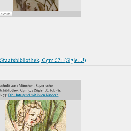
taatsbibliothek, Cgm 571 (Sigle: U)
schnitt aus: München, Bayerische
tsbibliothek, Cgm 571 (Sigle: U), fol. 38r.
v 75:
Die Untugend mit ihren Kindern