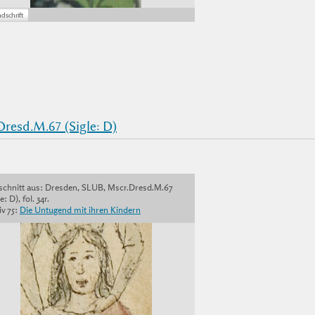
resd.M.67 (Sigle: D)
schnitt aus: Dresden, SLUB, Mscr.Dresd.M.67
e: D), fol. 34r.
v 75:
Die Untugend mit ihren Kindern