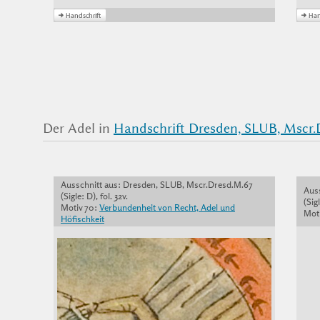
Der Adel in
Handschrift Dresden, SLUB, Mscr.D
Ausschnitt aus: Dresden, SLUB, Mscr.Dresd.M.67
Aus
(Sigle: D), fol. 32v.
(Sigl
Motiv 70:
Verbundenheit von Recht, Adel und
Moti
Höfischkeit