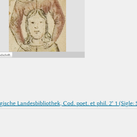
sche Landesbibliothek, Cod. poet. et phil. 2° 1 (Sigle: 