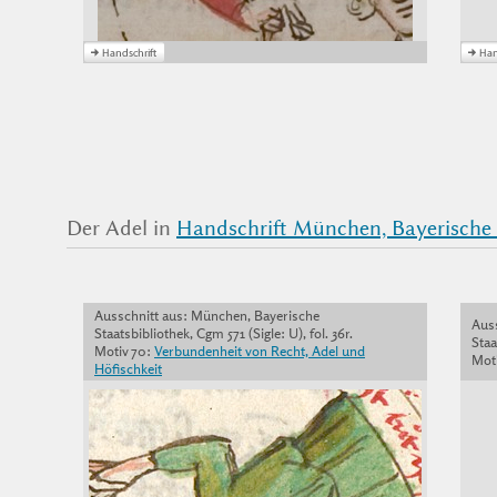
Der Adel in
Handschrift München, Bayerische S
Ausschnitt aus: München, Bayerische
Aus
Staatsbibliothek, Cgm 571 (Sigle: U), fol. 36r.
Staa
Motiv 70:
Verbundenheit von Recht, Adel und
Moti
Höfischkeit