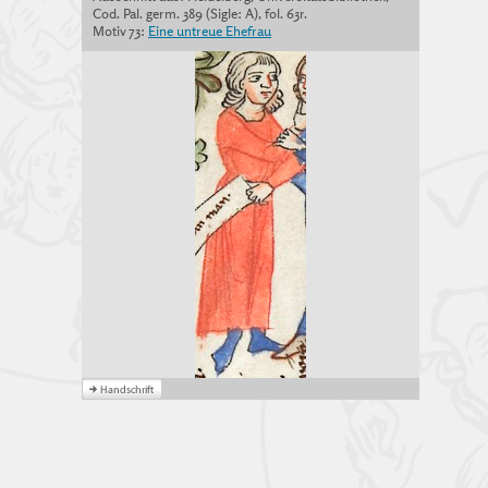
Cod. Pal. germ. 389 (Sigle: A), fol. 63r.
Motiv 73:
Eine untreue Ehefrau