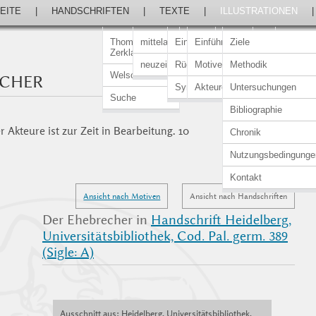
EITE
|
HANDSCHRIFTEN
|
TEXTE
|
ILLUSTRATIONEN
Thomasin von
mittelalterlich
Einführung
Einführung
Ziele
Zerklaere
neuzeitlich
Rückert-Ausgabe
Motive
Methodik
Welscher Gast
ECHER
Synopsen
Akteure
Untersuchungen
Suche
Bibliographie
 Akteure ist zur Zeit in Bearbeitung. 10
Chronik
Nutzungsbedingunge
Kontakt
Ansicht nach Motiven
Ansicht nach Handschriften
Der Ehebrecher in
Handschrift Heidelberg,
Universitätsbibliothek, Cod. Pal. germ. 389
(Sigle: A)
Ausschnitt aus: Heidelberg, Universitätsbibliothek,