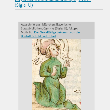
(Sigle: U)
Ausschnitt aus: München, Bayerische
Staatsbibliothek, Cgm 571 (Sigle: U), fol. 41v.
Motiv 80:
Der Gewalttätige bekommt von der
Bosheit Schuld und Unheil