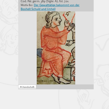
Cod. Pal. germ. 389 (Sigle: A), fol. 72v.
Motiv 80:
Der Gewalttätige bekommt von der
Bosheit Schuld und Unheil