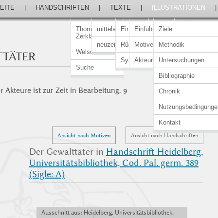
EITE
|
HANDSCHRIFTEN
|
TEXTE
|
ILLUSTRATIONEN
Thomasin von
mittelalterlich
Einführung
Einführung
Ziele
Zerklaere
neuzeitlich
Rückert-Ausgabe
Motive
Methodik
Welscher Gast
TTÄTER
Synopsen
Akteure
Untersuchungen
Suche
Bibliographie
 Akteure ist zur Zeit in Bearbeitung. 9
Chronik
Nutzungsbedingunge
Kontakt
Ansicht nach Motiven
Ansicht nach Handschriften
Der Gewalttäter in
Handschrift Heidelberg,
Universitätsbibliothek, Cod. Pal. germ. 389
(Sigle: A)
Ausschnitt aus: Heidelberg, Universitätsbibliothek,