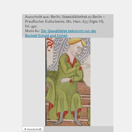
Ausschnitt aus: Berlin, Staatsbibliothek zu Berlin –
Preußischer Kulturbesitz, Ms. Ham. 675 (Sigle: H),
fol. 49v.
Motiv 80:
Der Gewalttätige bekommt von der
Bosheit Schuld und Unheil