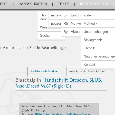
EITE
|
HANDSCHRIFTEN
|
TEXTE
|
ILLUSTRATIONEN
Thomasin von
mittelalterlich
Einführung
Einführung
Ziele
Zerklaere
neuzeitlich
Rückert-Ausgabe
Motive
Methodik
Welscher Gast
Synopsen
Akteure
Untersuchungen
Suche
Bibliographie
 Akteure ist zur Zeit in Bearbeitung. 1
Chronik
Nutzungsbedingunge
Kontakt
Ansicht nach Motiven
Ansicht nach Handschriften
Blasebalg in
Handschrift Dresden, SLUB,
Mscr.Dresd.M.67 (Sigle: D)
Ausschnitt aus: Dresden, SLUB, Mscr.Dresd.M.67
(Sigle: D), fol. 23v.
Motiv 44:
Ritterlicher Zweikampf mit einem Sieger