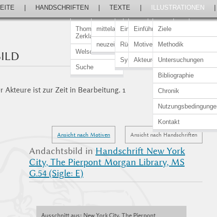
EITE
|
HANDSCHRIFTEN
|
TEXTE
|
ILLUSTRATIONEN
Thomasin von
mittelalterlich
Einführung
Einführung
Ziele
Zerklaere
neuzeitlich
Rückert-Ausgabe
Motive
Methodik
Welscher Gast
ILD
Synopsen
Akteure
Untersuchungen
Suche
Bibliographie
 Akteure ist zur Zeit in Bearbeitung. 1
Chronik
Nutzungsbedingunge
Kontakt
Ansicht nach Motiven
Ansicht nach Handschriften
Andachtsbild in
Handschrift New York
City, The Pierpont Morgan Library, MS
G.54 (Sigle: E)
Ausschnitt aus: New York City, The Pierpont