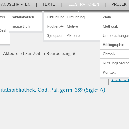
HANDSCHRIFTEN
|
TEXTE
|
ILLUSTRATIONEN
|
PROJEKT
von
mittelalterlich
Einführung
Einführung
Ziele
neuzeitlich
Rückert-Ausgabe
Motive
Methodik
Gast
R
Synopsen
Akteure
Untersuchunge
Bibliographie
 Akteure ist zur Zeit in Bearbeitung. 6
Chronik
Nutzungsbedin
Kontakt
Ansicht nac
tätsbibliothek, Cod. Pal. germ. 389 (Sigle: A)