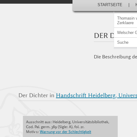
STARTSEITE
|
Thomasin 
Zerklaere
Welscher 
DER DICHTE
Suche
Die Beschreibung der
Der Dichter in
Handschrift Heidelberg, Universi
Ausschnitt aus: Heidelberg, Universitätsbibliothek,
Cod. Pal. germ. 389 (Sigle: A), fol. 2r.
Motiv 1:
Warnung vor der Schlechtigkeit