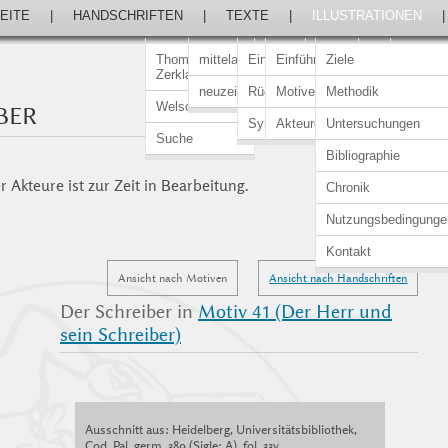
EITE
|
HANDSCHRIFTEN
|
TEXTE
|
ILLUSTRATIONEN
Thomasin von
mittelalterlich
Einführung
Einführung
Ziele
Zerklaere
neuzeitlich
Rückert-Ausgabe
Motive
Methodik
Welscher Gast
BER
Synopsen
Akteure
Untersuchungen
Suche
Bibliographie
 Akteure ist zur Zeit in Bearbeitung.
Chronik
Nutzungsbedingunge
Kontakt
Ansicht nach Motiven
Ansicht nach Handschriften
Der Schreiber in
Motiv 41 (Der Herr und
sein Schreiber)
Ausschnitt aus: Heidelberg, Universitätsbibliothek,
Cod. Pal. germ. 389 (Sigle: A), fol. 33v.