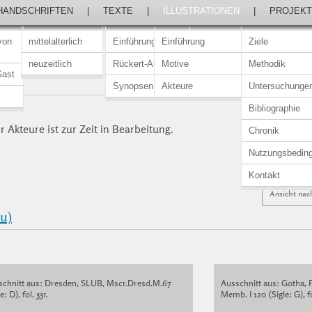
HANDSCHRIFTEN
|
TEXTE
|
ILLUSTRATIONEN
|
PROJEKT
von
mittelalterlich
Einführung
Einführung
Ziele
neuzeitlich
Rückert-Ausgabe
Motive
Methodik
Gast
NN
Synopsen
Akteure
Untersuchunge
Bibliographie
 Akteure ist zur Zeit in Bearbeitung.
Chronik
Nutzungsbedin
Kontakt
Ansicht nac
u)
schnitt aus: Dresden, SLUB, Mscr.Dresd.M.67
Ausschnitt aus: Gotha, 
e: D), fol. 33r.
Memb. I 120 (Sigle: G), fo