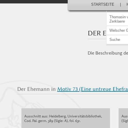
STARTSEITE
|
Thomasin 
Zerklaere
Welscher 
DER EHEMA
Suche
Die Beschreibung der
Der Ehemann in
Motiv 73 (Eine untreue Ehefra
Ausschnitt aus: Heidelberg, Universitätsbibliothek,
Aus
Cod. Pal. germ. 389 (Sigle: A), fol. 63r.
(Sigl