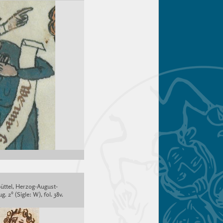
üttel, Herzog-August-
g. 2° (Sigle: W), fol. 38v.