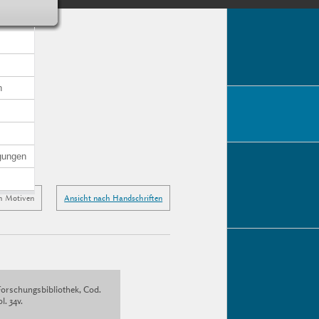
n
gungen
h Motiven
Ansicht nach Handschriften
Forschungsbibliothek, Cod.
l. 34v.