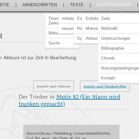
EITE
|
HANDSCHRIFTEN
|
TEXTE
|
ILLUSTRATIONEN
Thomasin von
mittelalterlich
Einführung
Einführung
Ziele
Zerklaere
neuzeitlich
Rückert-Ausgabe
Motive
Methodik
Welscher Gast
R
Synopsen
Akteure
Untersuchungen
Suche
Bibliographie
 Akteure ist zur Zeit in Bearbeitung.
Chronik
Nutzungsbedingunge
Kontakt
Ansicht nach Motiven
Ansicht nach Handschriften
Der Trinker in
Motiv 82 (Ein Mann wird
trunken gemacht)
Ausschnitt aus: Heidelberg, Universitätsbibliothek,
Cod. Pal. germ. 389 (Sigle: A), fol. 75r.