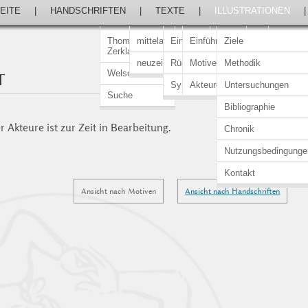
EITE
|
HANDSCHRIFTEN
|
TEXTE
|
ILLUSTRATIONEN
Thomasin von
mittelalterlich
Einführung
Einführung
Ziele
Zerklaere
neuzeitlich
Rückert-Ausgabe
Motive
Methodik
Welscher Gast
T
Synopsen
Akteure
Untersuchungen
Suche
Bibliographie
 Akteure ist zur Zeit in Bearbeitung.
Chronik
Nutzungsbedingunge
Kontakt
Ansicht nach Motiven
Ansicht nach Handschriften