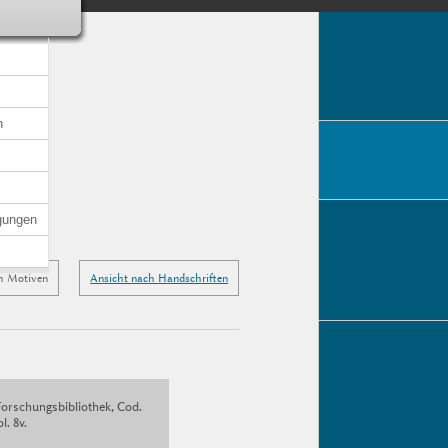
n
gungen
h Motiven
Ansicht nach Handschriften
Forschungsbibliothek, Cod.
l. 8v.