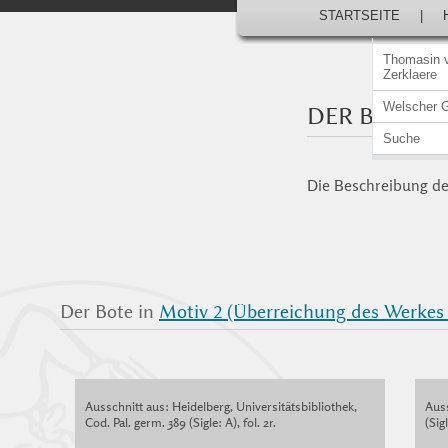
STARTSEITE
|
Thomasin 
Zerklaere
Welscher 
DER BOTE
Suche
Die Beschreibung der
Der Bote in
Motiv 2 (Überreichung des Werkes
Ausschnitt aus: Heidelberg, Universitätsbibliothek,
Aus
Cod. Pal. germ. 389 (Sigle: A), fol. 2r.
(Sigl