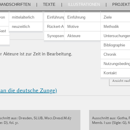
HANDSCHRIFTEN
|
TEXTE
|
ILLUSTRATIONEN
|
PROJEKT
von
mittelalterlich
Einführung
Einführung
Ziele
neuzeitlich
Rückert-Ausgabe
Motive
Methodik
Gast
Synopsen
Akteure
Untersuchunge
Bibliographie
 Akteure ist zur Zeit in Bearbeitung.
Chronik
Nutzungsbedin
Kontakt
Ansicht nac
 an die deutsche Zunge)
schnitt aus: Dresden, SLUB, Mscr.Dresd.M.67
Ausschnitt aus: Gotha, 
e: D), fol. 5r.
Memb. I 120 (Sigle: G), fo