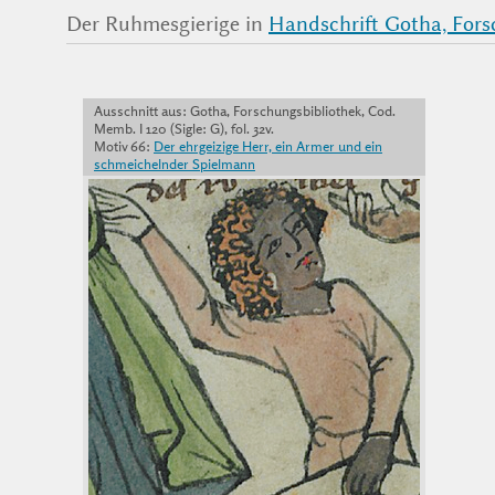
Der Ruhmesgierige in
Handschrift Gotha, Forsc
Ausschnitt aus: Gotha, Forschungsbibliothek, Cod.
Memb. I 120 (Sigle: G), fol. 32v.
Motiv 66:
Der ehrgeizige Herr, ein Armer und ein
schmeichelnder Spielmann