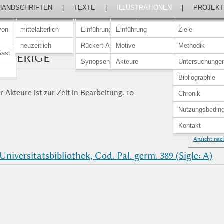
HANDSCHRIFTEN
|
TEXTE
|
ILLUSTRATIONEN
|
PROJEKT
von
mittelalterlich
Einführung
Einführung
Ziele
neuzeitlich
Rückert-Ausgabe
Motive
Methodik
Gast
SGIERIGE
Synopsen
Akteure
Untersuchunge
Bibliographie
 Akteure ist zur Zeit in Bearbeitung. 10
Chronik
Nutzungsbedin
Kontakt
Ansicht nac
niversitätsbibliothek, Cod. Pal. germ. 389 (Sigle: A)