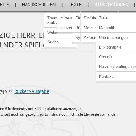
EITE
|
HANDSCHRIFTEN
|
TEXTE
|
ILLUSTRATIONEN
Thomasin von
mittelalterlich
Einführung
Einführung
Ziele
Zerklaere
neuzeitlich
Rückert-Ausgabe
Motive
Methodik
Welscher Gast
ZIGE HERR, EIN ARMER UND EIN
Synopsen
Akteure
Untersuchungen
Suche
LNDER SPIELMANN
Bibliographie
Chronik
Nutzungsbedingunge
Kontakt
–3740
Rückert-Ausgabe
elne Bildelemente, um Bildannotationen anzuzeigen.
urzeit noch umgezeichnet. Evt. sind noch nicht alle Elemente vorhanden.