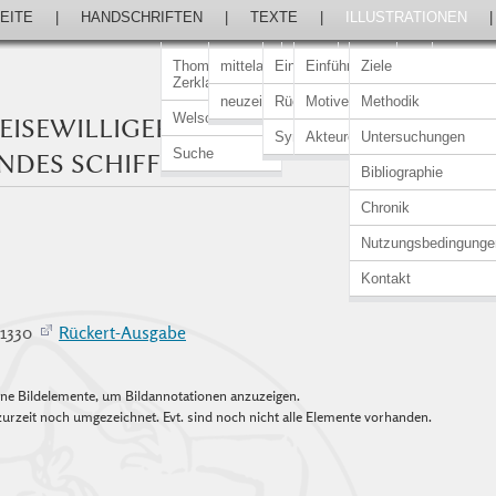
EITE
|
HANDSCHRIFTEN
|
TEXTE
|
ILLUSTRATIONEN
Thomasin von
mittelalterlich
Einführung
Einführung
Ziele
Zerklaere
neuzeitlich
Rückert-Ausgabe
Motive
Methodik
Welscher Gast
ISEWILLIGER AUF EIN ZUM REICHTUM
Synopsen
Akteure
Untersuchungen
Suche
NDES SCHIFF
Bibliographie
Chronik
Nutzungsbedingunge
Kontakt
–11330
Rückert-Ausgabe
elne Bildelemente, um Bildannotationen anzuzeigen.
urzeit noch umgezeichnet. Evt. sind noch nicht alle Elemente vorhanden.