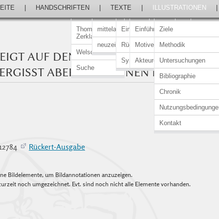
EITE
|
HANDSCHRIFTEN
|
TEXTE
|
ILLUSTRATIONEN
Thomasin von
mittelalterlich
Einführung
Einführung
Ziele
Zerklaere
neuzeitlich
Rückert-Ausgabe
Motive
Methodik
Welscher Gast
EIGT AUF DEN HOCHMUT EINES
Synopsen
Akteure
Untersuchungen
Suche
ERGISST ABER DIE EIGENEN LASTER
Bibliographie
Chronik
Nutzungsbedingunge
Kontakt
–12784
Rückert-Ausgabe
elne Bildelemente, um Bildannotationen anzuzeigen.
urzeit noch umgezeichnet. Evt. sind noch nicht alle Elemente vorhanden.