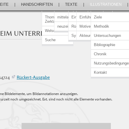
EITE
|
HANDSCHRIFTEN
|
TEXTE
|
ILLUSTRATIONEN
Thomasin von
mittelalterlich
Einführung
Einführung
Ziele
Zerklaere
neuzeitlich
Rückert-Ausgabe
Motive
Methodik
Welscher Gast
EIM UNTERRICHT
Synopsen
Akteure
Untersuchungen
Suche
Bibliographie
Chronik
Nutzungsbedingunge
Kontakt
–14724
Rückert-Ausgabe
elne Bildelemente, um Bildannotationen anzuzeigen.
urzeit noch umgezeichnet. Evt. sind noch nicht alle Elemente vorhanden.