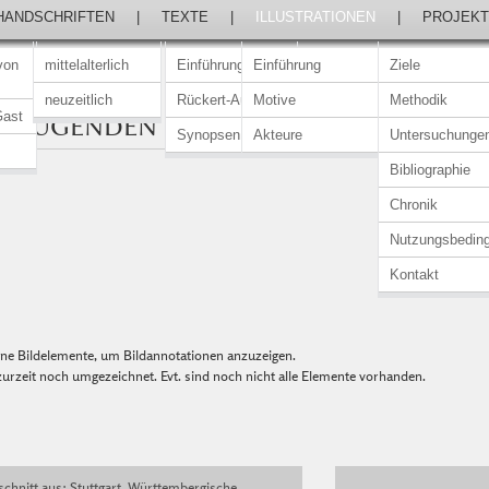
HANDSCHRIFTEN
|
TEXTE
|
ILLUSTRATIONEN
|
PROJEKT
von
mittelalterlich
Einführung
Einführung
Ziele
neuzeitlich
Rückert-Ausgabe
Motive
Methodik
Gast
UNTUGENDEN
Synopsen
Akteure
Untersuchunge
Bibliographie
Chronik
Nutzungsbedin
Kontakt
elne Bildelemente, um Bildannotationen anzuzeigen.
urzeit noch umgezeichnet. Evt. sind noch nicht alle Elemente vorhanden.
chnitt aus: Stuttgart, Württembergische