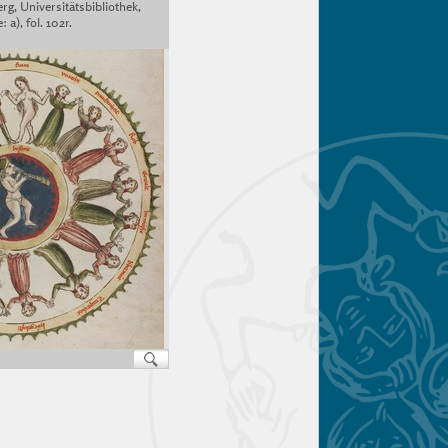
rg, Universitätsbibliothek,
 a), fol. 102r.