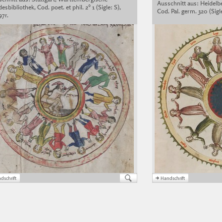
Ausschnitt aus: Heidelbe
esbibliothek, Cod. poet. et phil. 2° 1 (Sigle: S),
Cod. Pal. germ. 320 (Sigle:
97r.