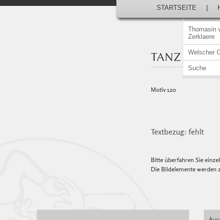
STARTSEITE
|
Thomasin 
Zerklaere
Welscher 
TANZ DER 
Suche
Motiv 120
Textbezug: fehlt
Bitte überfahren Sie einz
Die Bildelemente werden z
Auss