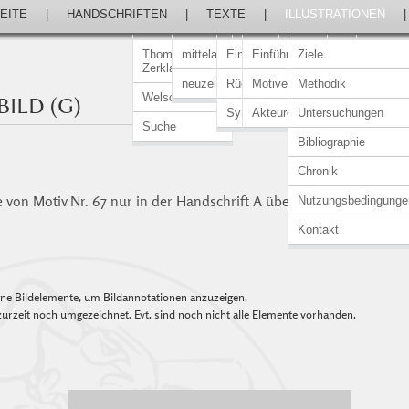
EITE
|
HANDSCHRIFTEN
|
TEXTE
|
ILLUSTRATIONEN
Thomasin von
mittelalterlich
Einführung
Einführung
Ziele
Zerklaere
neuzeitlich
Rückert-Ausgabe
Motive
Methodik
Welscher Gast
ILD (G)
Synopsen
Akteure
Untersuchungen
Suche
Bibliographie
Chronik
e von Motiv Nr. 67 nur in der Handschrift A überliefert.
Nutzungsbedingunge
Kontakt
elne Bildelemente, um Bildannotationen anzuzeigen.
urzeit noch umgezeichnet. Evt. sind noch nicht alle Elemente vorhanden.