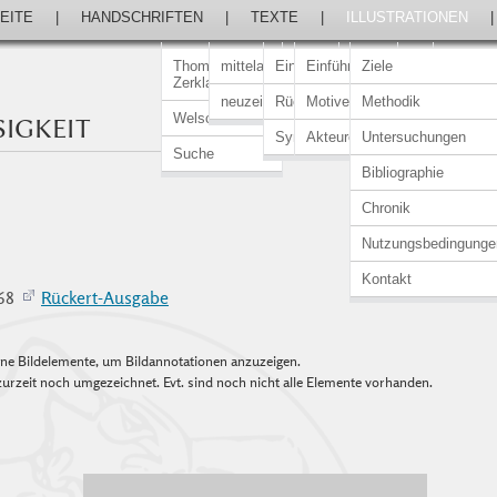
EITE
|
HANDSCHRIFTEN
|
TEXTE
|
ILLUSTRATIONEN
Thomasin von
mittelalterlich
Einführung
Einführung
Ziele
Zerklaere
neuzeitlich
Rückert-Ausgabe
Motive
Methodik
Welscher Gast
SIGKEIT
Synopsen
Akteure
Untersuchungen
Suche
Bibliographie
Chronik
Nutzungsbedingunge
Kontakt
968
Rückert-Ausgabe
elne Bildelemente, um Bildannotationen anzuzeigen.
urzeit noch umgezeichnet. Evt. sind noch nicht alle Elemente vorhanden.