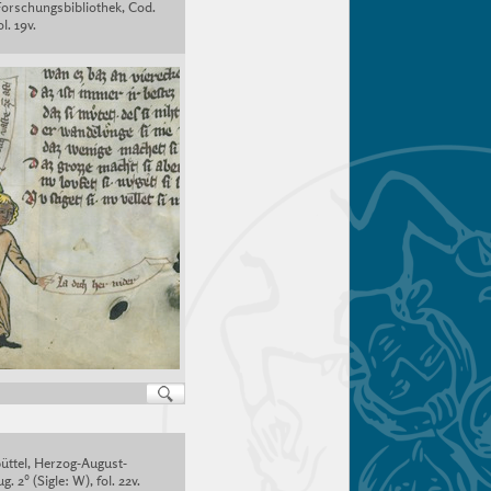
Forschungsbibliothek, Cod.
l. 19v.
üttel, Herzog-August-
g. 2° (Sigle: W), fol. 22v.