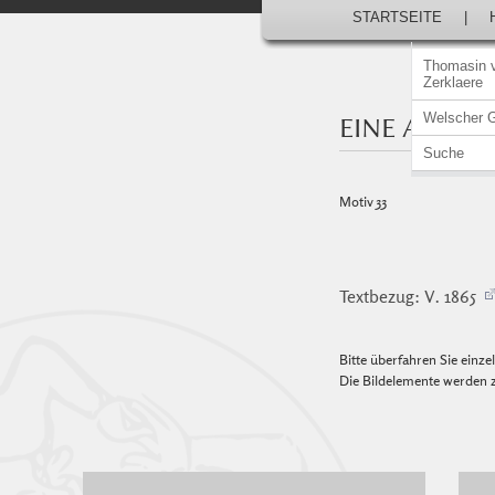
STARTSEITE
|
Thomasin 
Zerklaere
Welscher 
EINE AM B
Suche
Motiv 33
Textbezug: V. 1865
Bitte überfahren Sie einz
Die Bildelemente werden z