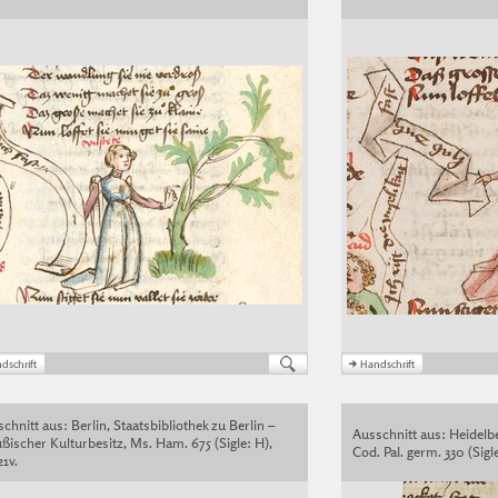
chnitt aus: Berlin, Staatsbibliothek zu Berlin –
Ausschnitt aus: Heidelbe
ßischer Kulturbesitz, Ms. Ham. 675 (Sigle: H),
Cod. Pal. germ. 330 (Sigle:
21v.