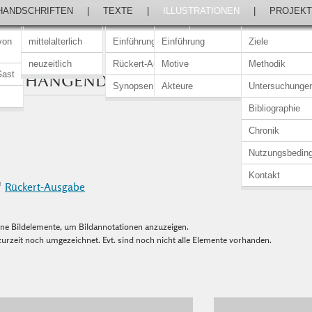
HANDSCHRIFTEN
|
TEXTE
|
ILLUSTRATIONEN
|
PROJEKT
von
mittelalterlich
Einführung
Einführung
Ziele
neuzeitlich
Rückert-Ausgabe
Motive
Methodik
Gast
AUM HÄNGENDE PERSON
Synopsen
Akteure
Untersuchunge
Bibliographie
Chronik
Nutzungsbedin
Kontakt
Rückert-Ausgabe
elne Bildelemente, um Bildannotationen anzuzeigen.
urzeit noch umgezeichnet. Evt. sind noch nicht alle Elemente vorhanden.