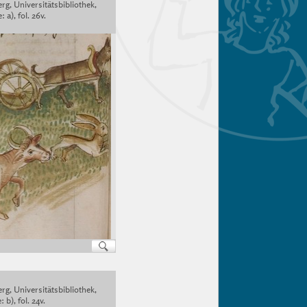
rg, Universitätsbibliothek,
 a), fol. 26v.
rg, Universitätsbibliothek,
 b), fol. 24v.