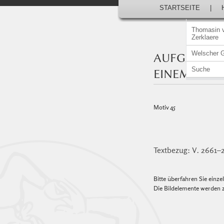
STARTSEITE
|
Thomasin 
Zerklaere
Welscher 
AUFGABENT
Suche
EINEM OCH
Motiv 45
Textbezug: V. 2661
Bitte überfahren Sie einz
Die Bildelemente werden z