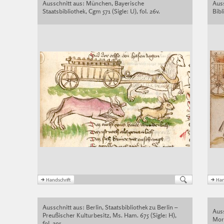
Ausschnitt aus: München, Bayerische
Auss
Staatsbibliothek, Cgm 571 (Sigle: U), fol. 26v.
Bibl
Ausschnitt aus: Berlin, Staatsbibliothek zu Berlin –
Auss
Preußischer Kulturbesitz, Ms. Ham. 675 (Sigle: H),
Morg
fol. 29r.