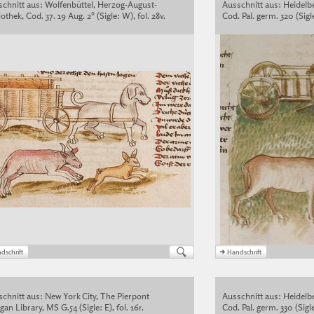
chnitt aus: Wolfenbüttel, Herzog-August-
Ausschnitt aus: Heidelbe
iothek, Cod. 37. 19 Aug. 2° (Sigle: W), fol. 28v.
Cod. Pal. germ. 320 (Sigle:
chnitt aus: New York City, The Pierpont
Ausschnitt aus: Heidelbe
an Library, MS G.54 (Sigle: E), fol. 16r.
Cod. Pal. germ. 330 (Sigle: