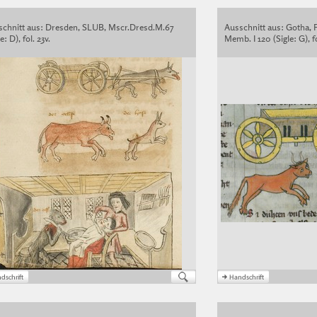
schnitt aus: Dresden, SLUB, Mscr.Dresd.M.67
Ausschnitt aus: Gotha, 
e: D), fol. 23v.
Memb. I 120 (Sigle: G), fo