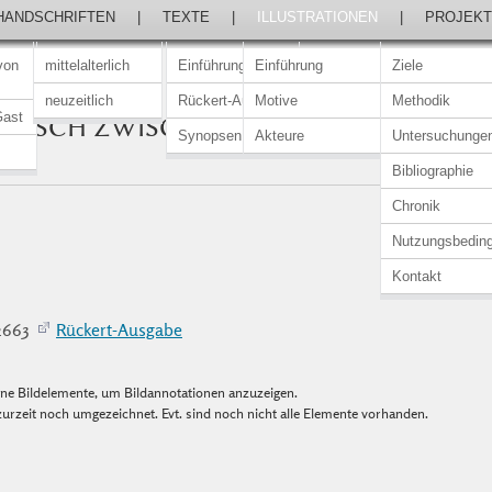
HANDSCHRIFTEN
|
TEXTE
|
ILLUSTRATIONEN
|
PROJEKT
von
mittelalterlich
Einführung
Einführung
Ziele
neuzeitlich
Rückert-Ausgabe
Motive
Methodik
Gast
AUSCH ZWISCHEN EINEM HUND UND
Synopsen
Akteure
Untersuchunge
SEN
Bibliographie
Chronik
Nutzungsbedin
Kontakt
–2663
Rückert-Ausgabe
elne Bildelemente, um Bildannotationen anzuzeigen.
urzeit noch umgezeichnet. Evt. sind noch nicht alle Elemente vorhanden.