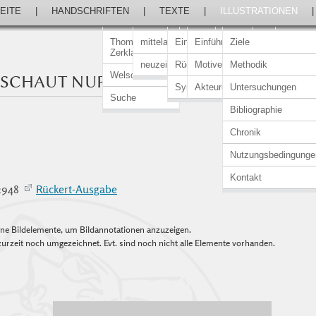
EITE
|
HANDSCHRIFTEN
|
TEXTE
|
ILLUSTRATIONEN
Thomasin von
mittelalterlich
Einführung
Einführung
Ziele
Zerklaere
neuzeitlich
Rückert-Ausgabe
Motive
Methodik
Welscher Gast
 SCHAUT NUR AUF DEN REICHEREN
Synopsen
Akteure
Untersuchungen
Suche
Bibliographie
Chronik
Nutzungsbedingunge
Kontakt
–2948
Rückert-Ausgabe
elne Bildelemente, um Bildannotationen anzuzeigen.
urzeit noch umgezeichnet. Evt. sind noch nicht alle Elemente vorhanden.