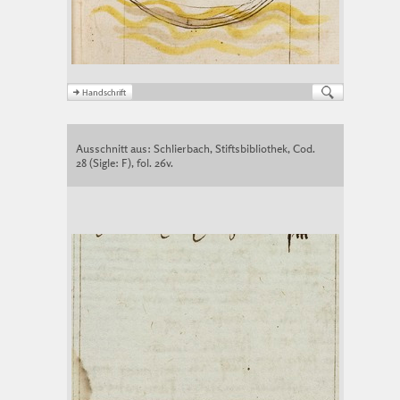
Ausschnitt aus: Schlierbach, Stiftsbibliothek, Cod.
28 (Sigle: F), fol. 26v.