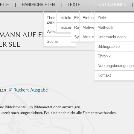
EITE
|
HANDSCHRIFTEN
|
TEXTE
|
ILLUSTRATIONEN
Thomasin von
mittelalterlich
Einführung
Einführung
Ziele
Zerklaere
neuzeitlich
Rückert-Ausgabe
Motive
Methodik
Welscher Gast
MANN AUF EINEM SCHIFF AUF
Synopsen
Akteure
Untersuchungen
Suche
R SEE
Bibliographie
Chronik
Nutzungsbedingunge
Kontakt
3149
Rückert-Ausgabe
elne Bildelemente, um Bildannotationen anzuzeigen.
urzeit noch umgezeichnet. Evt. sind noch nicht alle Elemente vorhanden.