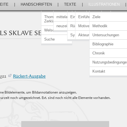
EITE
|
HANDSCHRIFTEN
|
TEXTE
|
ILLUSTRATIONEN
Thomasin von
mittelalterlich
Einführung
Einführung
Ziele
Zerklaere
neuzeitlich
Rückert-Ausgabe
Motive
Methodik
Welscher Gast
LS SKLAVE SEINER FRAU
Synopsen
Akteure
Untersuchungen
Suche
Bibliographie
Chronik
Nutzungsbedingunge
Kontakt
–4311
Rückert-Ausgabe
elne Bildelemente, um Bildannotationen anzuzeigen.
urzeit noch umgezeichnet. Evt. sind noch nicht alle Elemente vorhanden.