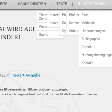
EITE
|
HANDSCHRIFTEN
|
TEXTE
|
ILLUSTRATIONEN
Thomasin von
mittelalterlich
Einführung
Einführung
Ziele
Zerklaere
neuzeitlich
Rückert-Ausgabe
Motive
Methodik
Welscher Gast
TAT WIRD AUF ERDEN VON ENGELN
Synopsen
Akteure
Untersuchungen
Suche
HINDERT
Bibliographie
Chronik
Nutzungsbedingunge
Kontakt
–4544
Rückert-Ausgabe
elne Bildelemente, um Bildannotationen anzuzeigen.
urzeit noch umgezeichnet. Evt. sind noch nicht alle Elemente vorhanden.