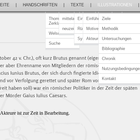
EITE
|
HANDSCHRIFTEN
|
TEXTE
|
ILLUSTRATIONEN
Thomasin von
mittelalterlich
Einführung
Einführung
Ziele
Zerklaere
neuzeitlich
Rückert-Ausgabe
Motive
Methodik
Welscher Gast
Synopsen
Akteure
Untersuchungen
Suche
Bibliographie
ktober 42 v. Chr.), oft kurz Brutus genannt (eigentlich Lateinisch für
Chronik
ier aber Ehrenname von Mitgliedern der römischen gens Iunia,
Nutzungsbedingunge
ius Iunius Brutus, der sich durch fingierte Idiotie (daher der
Kontakt
end vor Verfolgung gerettet und später Rom von der
eit haben soll) war ein römischer Politiker in der Zeit der späten
er Mörder Gaius Iulius Caesars.
kteure ist zur Zeit in Bearbeitung.